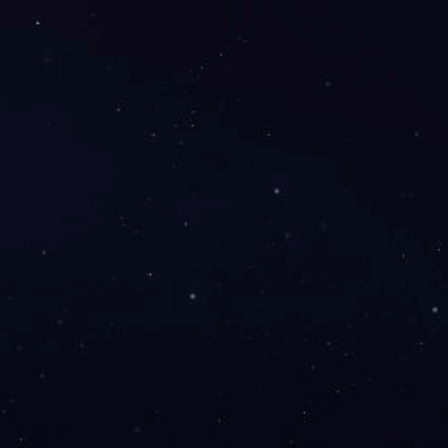
下一篇：
污水废气处理设备的定期检查项目
8-8217
关注微信
用心服务
技术支持：
环保在线
管理登陆
sitemap.xml