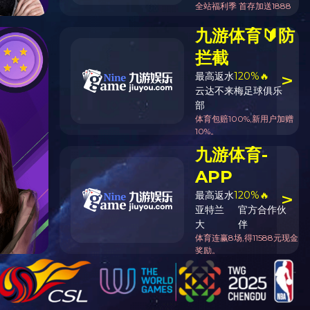
备的技术优势