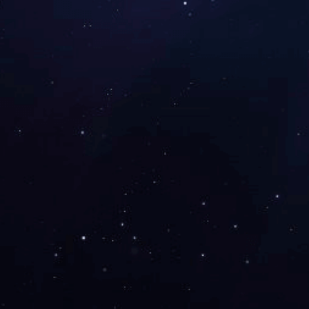
上一篇：
该如何做好废气处理设备的保养工作呢
产品中心
新闻中心
关于我
恶臭气体治理设备
新闻资讯
公司简
恶臭废气处理
应用案例
视频中
橡胶轮胎恶臭气体处理
技术文章
荣誉资
设备
废气异味处理
版权所有 © 2026 九游电子·（中国）官方网站
备案号：沪ICP备17