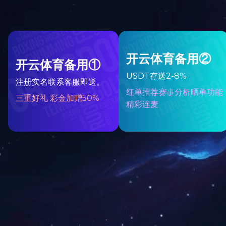
九游电子·（中国）官方网站烟草废气处理设备
的技术优势：
①介质阻挡放电产生电子能量高，低温等离子体密度大，
②技术反应速度快，气体通过反应区的速度达到3-15米
③气体通过部分，全部采用陶瓷、石英、不锈钢等防腐
年内会造成严重腐蚀，
烟草废气处理设备
，即使通过的气体
④主机为成套工业废气处理装置，前面配有塔，能有效
⑤自动化程度高，设备启动、停止十分迅速，随用随开
⑥运行成本较低，比常用的蓄热式燃烧炉RTO节约运行费
⑦应用范围广阔，基本不受气温和污染物成分的影响
⑧技术处理工业废气技术不是水洗技术，是通过高能量
⑨重要特点：以非甲烷总烃为例，用色谱法检测，非甲
时，依然表现为非甲烷总烃；恶臭异味的去除率高，表明实际