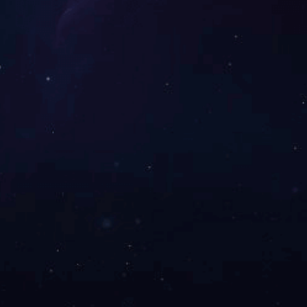
们
联系方式
021-5748618
介
在线留言
欢迎您的咨询
我们将竭尽全力为您
心
九游电子·（中
质
国）官方网站
038912号-1