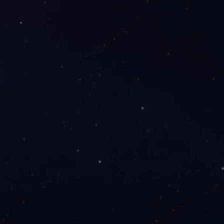
下一篇：
食品厂废气处理设备的工作原理与显著优点
8-8217
关注微信
用心服务
技术支持：
环保在线
管理登陆
sitemap.xml